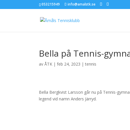
053215949
info@amalstk.se
Bella på Tennis-gymna
av
ÅTK
|
feb 24, 2023
|
tennis
Bella Bergkvist Larsson går nu på Tennis-gymnas
legend vid namn Anders Järryd.