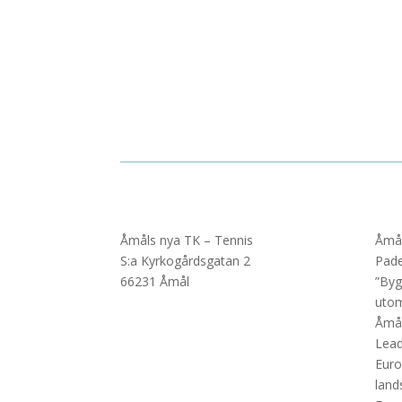
Åmåls nya TK – Tennis
Åmål
S:a Kyrkogårdsgatan 2
Pade
66231 Åmål
”Byg
utom
Åmål
Lead
Euro
land