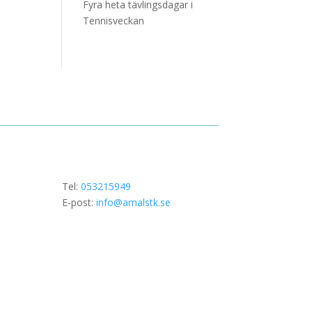
Fyra heta tävlingsdagar i
Tennisveckan
Tel:
053215949
E-post:
info@amalstk.se