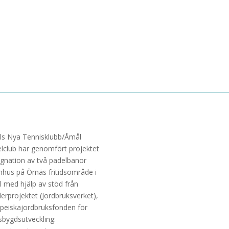
s Nya Tennisklubb/Åmål
lclub har genomfört projektet
gnation av två padelbanor
hus på Örnäs fritidsområde i
 med hjälp av stöd från
erprojektet (Jordbruksverket),
peiskajordbruksfonden för
sbygdsutveckling: