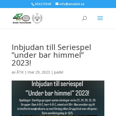
053215949
info@amalstk.se
Inbjudan till Seriespel
”under bar himmel”
2023!
av
ÅTK
|
mar 29, 2023
|
padel