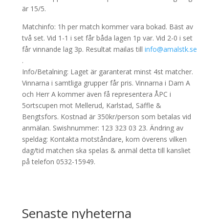
är 15/5.
Matchinfo: 1h per match kommer vara bokad. Bäst av
två set. Vid 1-1 i set får båda lagen 1p var. Vid 2-0 i set
får vinnande lag 3p. Resultat mailas till
info@amalstk.se
.
Info/Betalning: Laget är garanterat minst 4st matcher.
Vinnarna i samtliga grupper får pris. Vinnarna i Dam A
och Herr A kommer även få representera ÅPC i
5ortscupen mot Mellerud, Karlstad, Säffle &
Bengtsfors. Kostnad är 350kr/person som betalas vid
anmälan. Swishnummer: 123 323 03 23. Ändring av
speldag: Kontakta motståndare, kom överens vilken
dag/tid matchen ska spelas & anmäl detta till kansliet
på telefon 0532-15949.
Senaste nyheterna