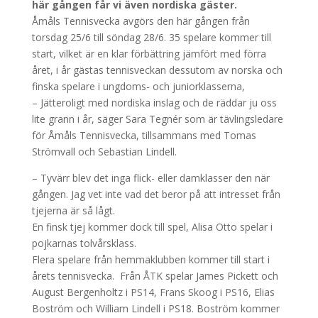
här gången får vi även nordiska gäster.
Åmåls Tennisvecka avgörs den här gången från
torsdag 25/6 till söndag 28/6. 35 spelare kommer till
start, vilket är en klar förbättring jämfört med förra
året, i år gästas tennisveckan dessutom av norska och
finska spelare i ungdoms- och juniorklasserna,
– Jätteroligt med nordiska inslag och de räddar ju oss
lite grann i år, säger Sara Tegnér som är tävlingsledare
för Åmåls Tennisvecka, tillsammans med Tomas
Strömvall och Sebastian Lindell.
– Tyvärr blev det inga flick- eller damklasser den när
gången. Jag vet inte vad det beror på att intresset från
tjejerna är så lågt.
En finsk tjej kommer dock till spel, Alisa Otto spelar i
pojkarnas tolvårsklass.
Flera spelare från hemmaklubben kommer till start i
årets tennisvecka. Från ÅTK spelar James Pickett och
August Bergenholtz i PS14, Frans Skoog i PS16, Elias
Boström och William Lindell i PS18. Boström kommer