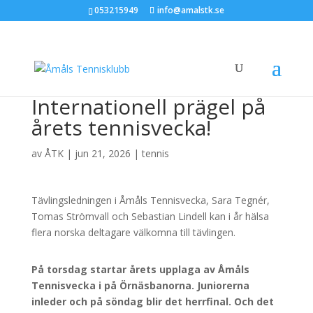
053215949
info@amalstk.se
Internationell prägel på
årets tennisvecka!
av
ÅTK
|
jun 21, 2026
|
tennis
Tävlingsledningen i Åmåls Tennisvecka, Sara Tegnér,
Tomas Strömvall och Sebastian Lindell kan i år hälsa
flera norska deltagare välkomna till tävlingen.
På torsdag startar årets upplaga av Åmåls
Tennisvecka i på Örnäsbanorna. Juniorerna
inleder och på söndag blir det herrfinal. Och det