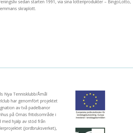
reningsliv sedan starten 1991, via sina lotteriprodukter – BingoLotto,
gfemmans skraplott.
s Nya Tennisklubb/Åmål
lclub har genomfört projektet
gnation av två padelbanor
hus på Örnäs fritidsområde i
 med hjälp av stöd från
erprojektet (Jordbruksverket),