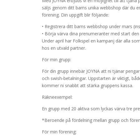
Med JOYNA erbjuds vi en möjlighet till att tjäna
säljs genom ditt barns unika webbshop där du en
förening. Din uppgift blir följande:
•
Registrera ditt barns webbshop under
mars
(in
•
Börja värva dina prenumeranter med start de
Under
april
har Folkspel en kampanj där alla som 
hos en utvald partner.
För mi
n
grupp
:
För din grupp innebär JOYNA att ni tjänar pengar 
och swish-betalningar. Uppstarten är viktigt, bå
kommer ni snabbt att stärka gruppens kassa.
Räkneexempel:
En grupp med 20 aktiva som lyckas värva tre pren
*
Beroende på fördelning mellan
grupp
och fören
För min förening: