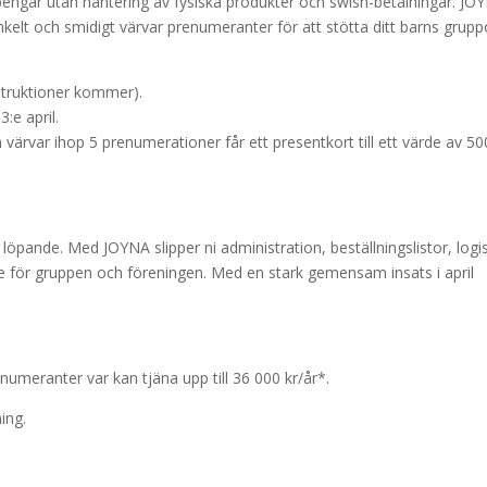
 pengar utan hantering av fysiska produkter och swish-betalningar. JO
kelt och smidigt värvar prenumeranter för att stötta ditt barns grup
struktioner kommer).
n
3:e april
.
värvar ihop 5 prenumerationer får ett presentkort till ett värde av 50
löpande. Med JOYNA slipper ni administration, beställningslistor, logis
de för gruppen och föreningen. Med en stark gemensam insats i april
umeranter var kan tjäna upp till 36 000 kr/år*.
ing.