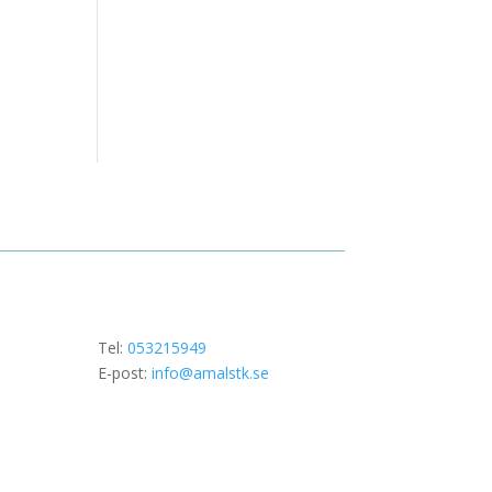
Tel:
053215949
E-post:
info@amalstk.se