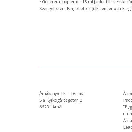
•
Genererat upp emot 18 miljarder till svenskt fö
Sverigelotten, BingoLottos Julkalender och Fär
Åmåls nya TK – Tennis
Åmål
S:a Kyrkogårdsgatan 2
Pade
66231 Åmål
”Byg
utom
Åmål
Lead