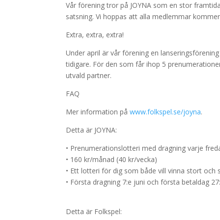
Vår förening tror på JOYNA som en stor framtida 
satsning. Vi hoppas att alla medlemmar kommer at
Extra, extra, extra!
Under april är vår förening en lanseringsförening
tidigare. För den som får ihop 5 prenumerationer 
utvald partner.
FAQ
Mer information på
www.folkspel.se/joyna
.
Detta är JOYNA:
•
Prenumerationslotteri med dragning varje freda
•
160 kr/månad (40 kr/vecka)
•
Ett lotteri för dig som både vill vinna stort och
•
Första dragning 7:e juni och första betaldag 27
Detta är Folkspel: