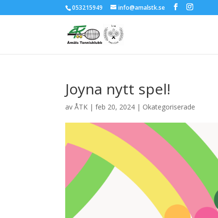
053215949
info@amalstk.se
Joyna nytt spel!
av
ÅTK
|
feb 20, 2024
|
Okategoriserade