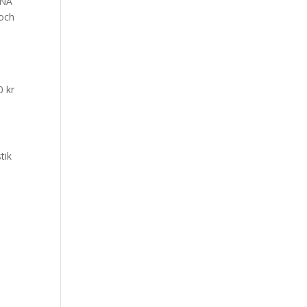
YNA
poch
0 kr
tik