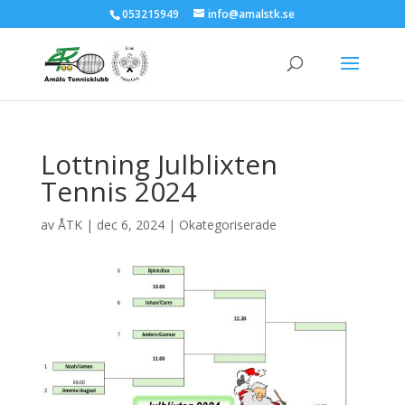
053215949
info@amalstk.se
Lottning Julblixten
Tennis 2024
av
ÅTK
|
dec 6, 2024
|
Okategoriserade