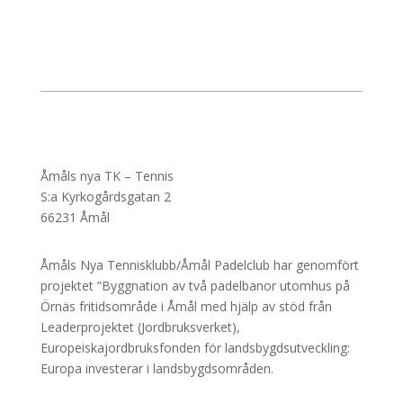
Åmåls nya TK – Tennis
S:a Kyrkogårdsgatan 2
66231 Åmål
Åmåls Nya Tennisklubb/Åmål Padelclub har genomfört
projektet ”Byggnation av två padelbanor utomhus på
Örnäs fritidsområde i Åmål med hjälp av stöd från
Leaderprojektet (Jordbruksverket),
Europeiskajordbruksfonden för landsbygdsutveckling:
Europa investerar i landsbygdsområden.