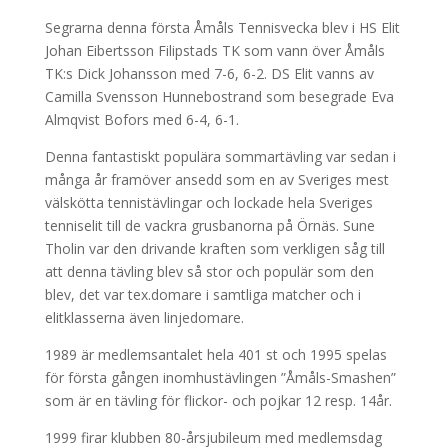
Segrarna denna första Åmåls Tennisvecka blev i HS Elit
Johan Eibertsson Filipstads TK som vann över Åmåls
TK:s Dick Johansson med 7-6, 6-2. DS Elit vanns av
Camilla Svensson Hunnebostrand som besegrade Eva
Almqvist Bofors med 6-4, 6-1.
Denna fantastiskt populära sommartävling var sedan i
många år framöver ansedd som en av Sveriges mest
välskötta tennistävlingar och lockade hela Sveriges
tenniselit till de vackra grusbanorna på Örnäs. Sune
Tholin var den drivande kraften som verkligen såg till
att denna tävling blev så stor och populär som den
blev, det var tex.domare i samtliga matcher och i
elitklasserna även linjedomare.
1989 är medlemsantalet hela 401 st och 1995 spelas
för första gången inomhustävlingen ”Åmåls-Smashen”
som är en tävling för flickor- och pojkar 12 resp. 14år.
1999 firar klubben 80-årsjubileum med medlemsdag