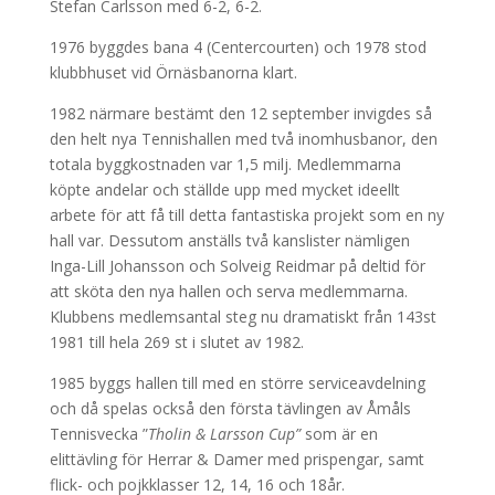
Stefan Carlsson med 6-2, 6-2.
1976 byggdes bana 4 (Centercourten) och 1978 stod
klubbhuset vid Örnäsbanorna klart.
1982 närmare bestämt den 12 september invigdes så
den helt nya Tennishallen med två inomhusbanor, den
totala byggkostnaden var 1,5 milj. Medlemmarna
köpte andelar och ställde upp med mycket ideellt
arbete för att få till detta fantastiska projekt som en ny
hall var. Dessutom anställs två kanslister nämligen
Inga-Lill Johansson och Solveig Reidmar på deltid för
att sköta den nya hallen och serva medlemmarna.
Klubbens medlemsantal steg nu dramatiskt från 143st
1981 till hela 269 st i slutet av 1982.
1985 byggs hallen till med en större serviceavdelning
och då spelas också den första tävlingen av Åmåls
Tennisvecka ”
Tholin & Larsson Cup”
som är en
elittävling för Herrar & Damer med prispengar, samt
flick- och pojkklasser 12, 14, 16 och 18år.