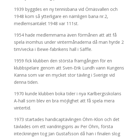
1939 byggdes en ny tennisbana vid Örnäsvallen och
1948 kom så ytterligare en nämligen bana nr.2,
medlemsantalet 1948 var 111st.
1954 hade medlemmarna även förmånen att att få
spela inomhus under vintermånaderna då man hyrde 2
tim/vecka i Bewe-fabrikens hall i Säffle.
1959 fick klubben den största framgången för en
klubbspelare genom att Sven-Erik Lundh vann Kungens
Kanna som var en mycket stor tävling i Sverige vid
denna tiden.
1970 kunde klubben boka tider i nya Karlbergsskolans
A-hall som blev en bra möjlighet att få spela mera
vintertid.
1973 startades handicaptävlingen Öhrn-Klon och det
tävlades om ett vandringspris av Per Öhrn, första
inteckningen tog Jan Gustafsson då han i finalen slog