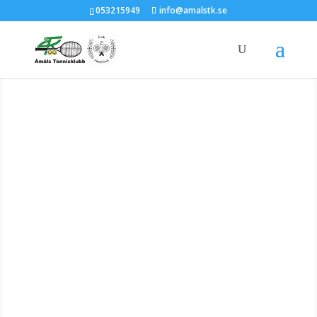
053215949
info@amalstk.se