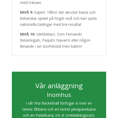
med tränare.
NIVÅ 9:
Expert. Tillhör det absolut bästa och
behärskar spelet på högst nivå och kan spela
nationella tävlingar med bra resultat.
NIVÅ 10:
Världsklass. Som Fernando
Belasteguín, Paquito Navarro eller någon
liknande i sin storhetstid men bättre!
Vår anläggning
Inomhus
I vår fina Rackethall förfogar vi över en
tennis filtbana och en tennis plexipavebana
och en Padelbana, tre st omklädningsrum,