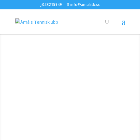
053215949
info@amalstk.se