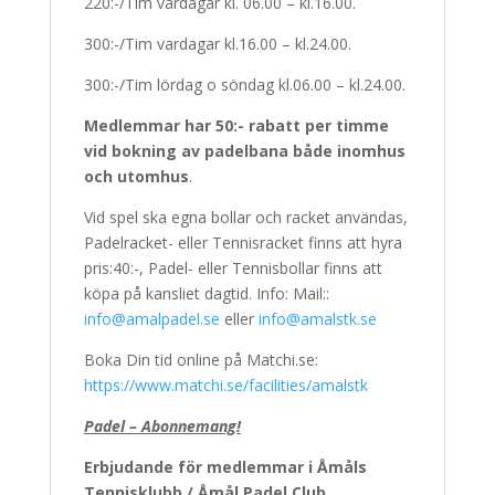
220:-/Tim vardagar kl. 06.00 – kl.16.00.
300:-/Tim vardagar kl.16.00 – kl.24.00.
300:-/Tim lördag o söndag kl.06.00 – kl.24.00.
Medlemmar har 50:- rabatt per timme
vid bokning av padelbana både inomhus
och utomhus
.
Vid spel ska egna bollar och racket användas,
Padelracket- eller Tennisracket finns att hyra
pris:40:-, Padel- eller Tennisbollar finns att
köpa på kansliet dagtid. Info: Mail::
info@amalpadel.se
eller
info@amalstk.se
Boka Din tid online på Matchi.se:
https://www.matchi.se/facilities/amalstk
Padel – Abonnemang!
Erbjudande för medlemmar i Åmåls
Tennisklubb / Åmål Padel Club