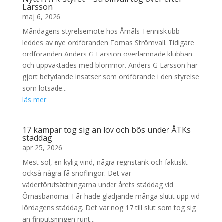
Larsson
maj 6, 2026
Måndagens styrelsemöte hos Åmåls Tennisklubb
leddes av nye ordföranden Tomas Strömvall. Tidigare
ordföranden Anders G Larsson överlämnade klubban
och uppvaktades med blommor. Anders G Larsson har
gjort betydande insatser som ordförande i den styrelse
som lotsade...
läs mer
17 kämpar tog sig an löv och bôs under ÅTKs
städdag
apr 25, 2026
Mest sol, en kylig vind, några regnstänk och faktiskt
också några få snöflingor. Det var
väderförutsättningarna under årets städdag vid
Örnäsbanorna. I år hade glädjande många slutit upp vid
lördagens städdag. Det var nog 17 till slut som tog sig
an finputsningen runt...