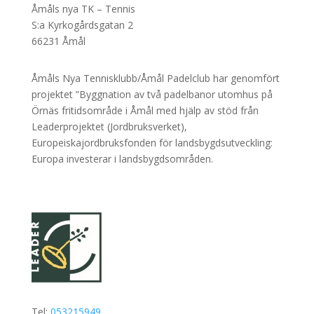
Åmåls nya TK – Tennis
S:a Kyrkogårdsgatan 2
66231 Åmål
Åmåls Nya Tennisklubb/Åmål Padelclub har genomfört
projektet ”Byggnation av två padelbanor utomhus på
Örnäs fritidsområde i Åmål med hjälp av stöd från
Leaderprojektet (Jordbruksverket),
Europeiskajordbruksfonden för landsbygdsutveckling:
Europa investerar i landsbygdsområden.
Tel:
053215949