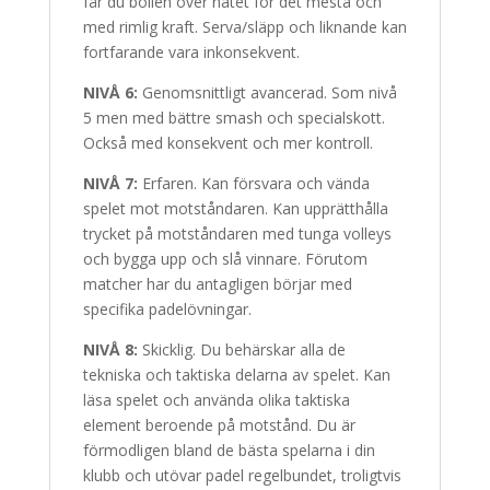
får du bollen över nätet för det mesta och
med rimlig kraft. Serva/släpp och liknande kan
fortfarande vara inkonsekvent.
NIVÅ 6:
Genomsnittligt avancerad. Som nivå
5 men med bättre smash och specialskott.
Också med konsekvent och mer kontroll.
NIVÅ 7:
Erfaren. Kan försvara och vända
spelet mot motståndaren. Kan upprätthålla
trycket på motståndaren med tunga volleys
och bygga upp och slå vinnare. Förutom
matcher har du antagligen börjar med
specifika padelövningar.
NIVÅ 8:
Skicklig. Du behärskar alla de
tekniska och taktiska delarna av spelet. Kan
läsa spelet och använda olika taktiska
element beroende på motstånd. Du är
förmodligen bland de bästa spelarna i din
klubb och utövar padel regelbundet, troligtvis