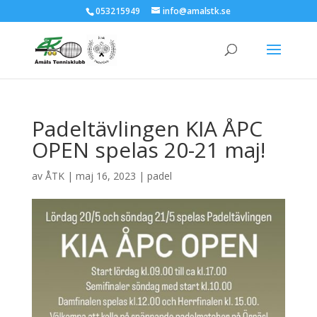
053215949
info@amalstk.se
Padeltävlingen KIA ÅPC
OPEN spelas 20-21 maj!
av
ÅTK
|
maj 16, 2023
|
padel