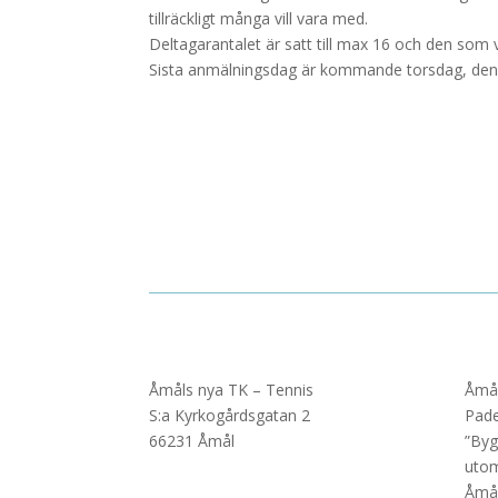
tillräckligt många vill vara med.
Deltagarantalet är satt till max 16 och den som v
Sista anmälningsdag är kommande torsdag, den 2
Åmåls nya TK – Tennis
Åmål
S:a Kyrkogårdsgatan 2
Pade
66231 Åmål
”Byg
utom
Åmål