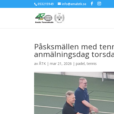
053215949
info@amalstk.se
Påsksmällen med tenni
anmälningsdag torsdag
av
ÅTK
|
mar 21, 2026
|
padel
,
tennis