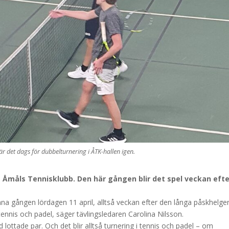
är det dags för dubbelturnering i ÅTK-hallen igen.
 Åmåls Tennisklubb. Den här gången blir det spel veckan efte
na gången lördagen 11 april, alltså veckan efter den långa påskhelge
ennis och padel, säger tävlingsledaren Carolina Nilsson.
ttade par. Och det blir alltså turnering i tennis och padel – om