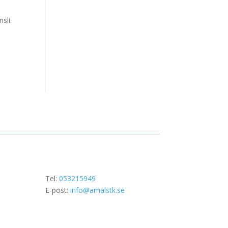
sli.
Tel:
053215949
E-post:
info@amalstk.se