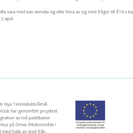
illa vara med kan anmäla sig eller höra av sig med frågor till ÅTK:s kan
 april.
s Nya Tennisklubb/Åmål
lclub har genomfört projektet
gnation av två padelbanor
hus på Örnäs fritidsområde i
 med hjälp av stöd från