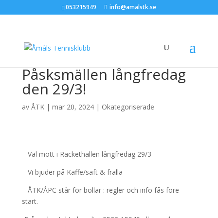
053215949
info@amalstk.se
Påsksmällen långfredag
den 29/3!
av
ÅTK
|
mar 20, 2024
|
Okategoriserade
– Väl mött i Rackethallen långfredag 29/3
– Vi bjuder på Kaffe/saft & fralla
– ÅTK/ÅPC står för bollar : regler och info fås före
start.