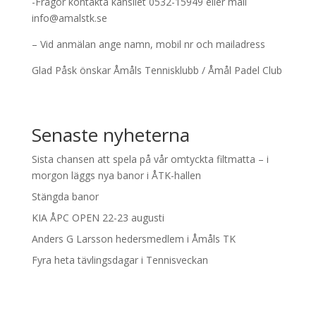
-Frågor kontakta kansliet 0532-15949 eller mail
info@amalstk.se
– Vid anmälan ange namn, mobil nr och mailadress
Glad Påsk önskar Åmåls Tennisklubb / Åmål Padel Club
Senaste nyheterna
Sista chansen att spela på vår omtyckta filtmatta – i
morgon läggs nya banor i ÅTK-hallen
Stängda banor
KIA ÅPC OPEN 22-23 augusti
Anders G Larsson hedersmedlem i Åmåls TK
Fyra heta tävlingsdagar i Tennisveckan