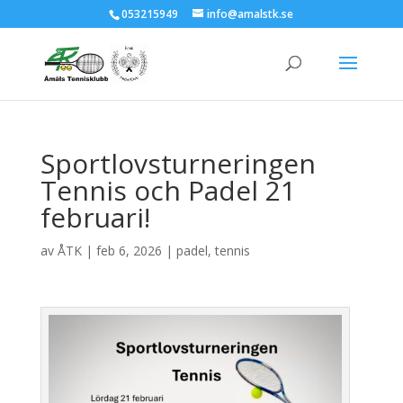
053215949
info@amalstk.se
Sportlovsturneringen
Tennis och Padel 21
februari!
av
ÅTK
|
feb 6, 2026
|
padel
,
tennis